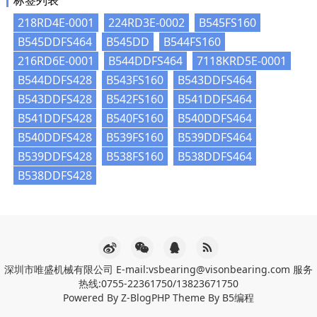
218RD4E-0001
224RD3E-0002
B545FS160
B545DDFS464
B545DD
B544FS160
216RD6E-0001
B544DDFS464
7118KRD5E-0001
B544DDFS428
B543FS160
B543DDFS464
B543DDFS428
B542FS160
B541DDFS464
B541DDFS428
B540FS160
B540DDFS464
B540DDFS428
B539FS160
B539DDFS464
B539DDFS428
B538FS160
B538DDFS464
B538DDFS428
深圳市唯盛机械有限公司 E-mail:vsbearing@visonbearing.com 服务
热线:0755-22361750/13823671750
Powered By
Z-BlogPHP
Theme By
B5编程