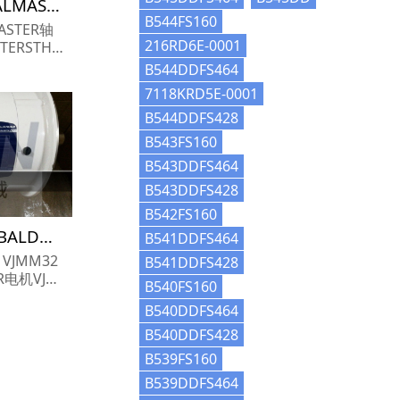
STH-20-9轴承参数,SEALMASTER轴承STH-20-9重量
B544FS160
ASTER轴
216RD6E-0001
参数报价,SE
B544DDFS464
9货期价格,S
7118KRD5E-0001
..
B544DDFS428
B543FS160
B543DDFS464
B543DDFS428
B542FS160
VJMM3219T电机参数,BALDOR电机VJMM3219T重量
B541DDFS464
 VJMM32
B541DDFS428
R电机VJM
B540FS160
R电机VJM
B540DDFS464
B540DDFS428
B539FS160
B539DDFS464