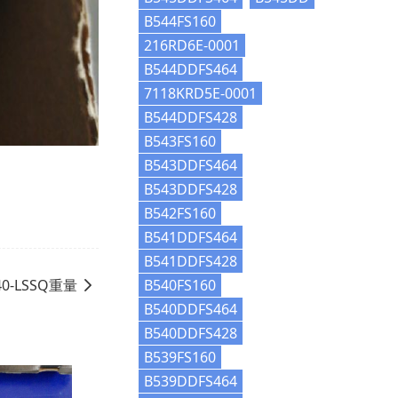
B544FS160
216RD6E-0001
B544DDFS464
7118KRD5E-0001
B544DDFS428
B543FS160
B543DDFS464
B543DDFS428
B542FS160
B541DDFS464
B541DDFS428
B540FS160
0-LSSQ重量
B540DDFS464
B540DDFS428
B539FS160
B539DDFS464