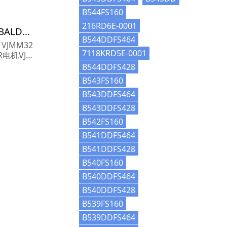
B544FS160
216RD6E-0001
VJMM3219T电机参数,BALDOR电机VJMM3219T重量
B544DDFS464
 VJMM32
7118KRD5E-0001
R电机VJM
R电机VJM
B544DDFS428
B543FS160
B543DDFS464
B543DDFS428
B542FS160
B541DDFS464
B541DDFS428
B540FS160
B540DDFS464
B540DDFS428
B539FS160
B539DDFS464