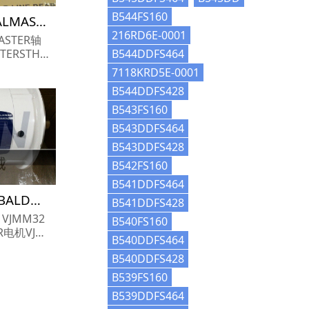
B544FS160
STH-20-9轴承参数,SEALMASTER轴承STH-20-9重量
216RD6E-0001
ASTER轴
B544DDFS464
参数报价,SE
7118KRD5E-0001
9货期价格,S
B544DDFS428
..
B543FS160
B543DDFS464
B543DDFS428
B542FS160
B541DDFS464
VJMM3219T电机参数,BALDOR电机VJMM3219T重量
B541DDFS428
 VJMM32
B540FS160
R电机VJM
B540DDFS464
R电机VJM
B540DDFS428
B539FS160
B539DDFS464